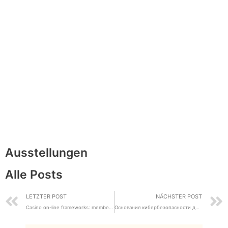
Ausstellungen
Alle Posts
LETZTER POST
NÄCHSTER POST
Casino on-line frameworks: member path, capabilities, and engagement progression
Основания кибербезопасности для рядовых юзеров