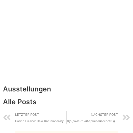
Ausstellungen
Alle Posts
LETZTER POST
NÄCHSTER POST
Casino On-line: How Contemporary Gaming Sites Operate
Фундамент кибербезопасности для обыкновенных пользователей