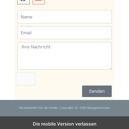
Senden
Verantwortlich für die Inhalte, Copyright: Dr. Olaf Niepagenkemper
Die mobile Version verlassen