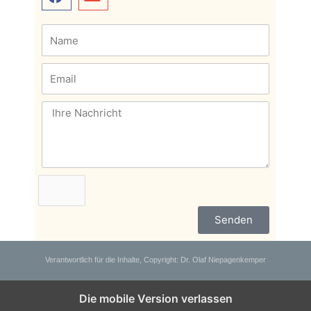
Senden
Verantwortlich für die Inhalte, Copyright: Dr. Olaf Niepagenkemper
Die mobile Version verlassen