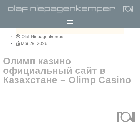
Olaf Niepagenkemper
Mai 28, 2026
Олимп казино
официальный сайт в
Казахстане – Olimp Casino