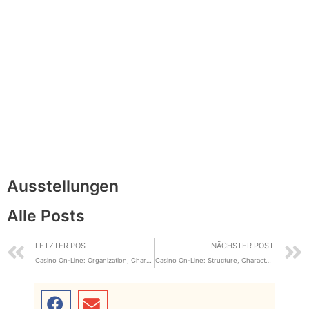
Ausstellungen
Alle Posts
LETZTER POST
NÄCHSTER POST
Casino On-Line: Organization, Characteristics and User Interaction
Casino On-Line: Structure, Characteristics and User Interaction