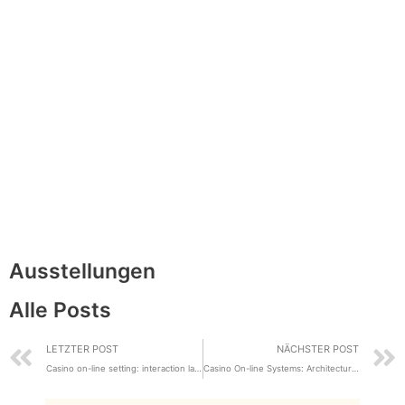
Ausstellungen
Alle Posts
LETZTER POST
NÄCHSTER POST
Casino on-line setting: interaction layout and participant experience
Casino On-line Systems: Architecture, Games, and Security