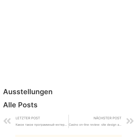
Ausstellungen
Alle Posts
LETZTER POST
NÄCHSTER POST
Какое такое программный-интерфейс интеграции
Casino on-line review: site design and gameplay atmosphere