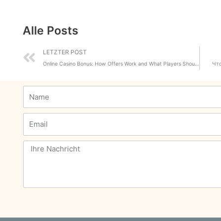
Alle Posts
Prev
LETZTER POST
Online Casino Bonus: How Offers Work and What Players Should Learn
Что
Name
Email
Message