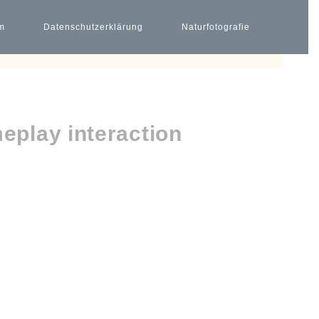
m
Datenschutzerklärung
Naturfotografie
meplay interaction