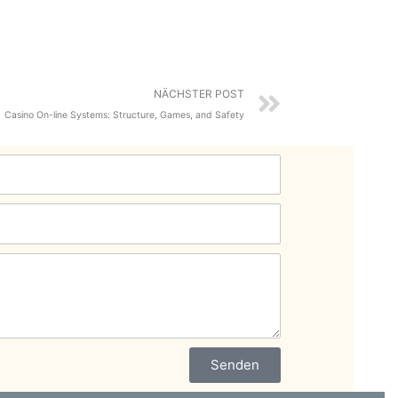
Nächster
NÄCHSTER POST
Casino On-line Systems: Structure, Games, and Safety
Senden