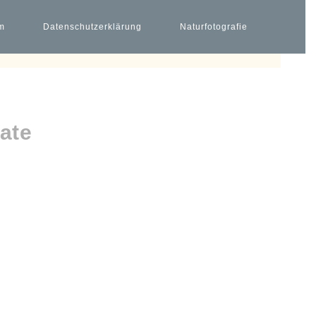
m
Datenschutzerklärung
Naturfotografie
ate