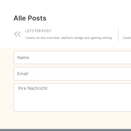
Alle Posts
Prev
LETZTER POST
Casino on-line overview: platform design and gaming setting
Casin
Name
Email
Message