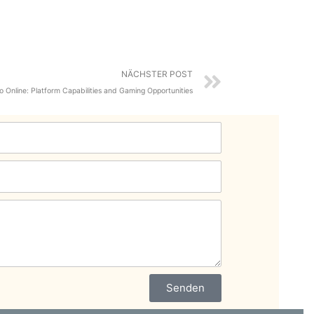
Nächster
NÄCHSTER POST
o Online: Platform Capabilities and Gaming Opportunities
Senden